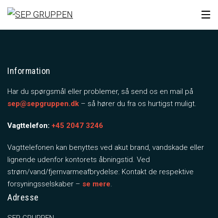
Hjem
Lejeboliger
Information
Har du spørgsmål eller problemer, så send os en mail på
Information til lejere
sep@sepgruppen.dk
– så hører du fra os hurtigst muligt.
Om SEP GRUPPEN
Vagttelefon:
+45 2047 3246
Kontakt
Vagttelefonen kan benyttes ved akut brand, vandskade eller
lignende udenfor kontorets åbningstid. Ved
strøm­/vand­/fjernvarmeafbrydelse: Kontakt de respektive
forsyningsselskaber –
se mere
.
Adresse